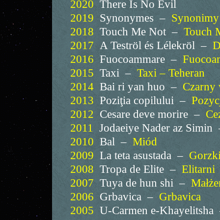
2020
There Is No Evil
2019
Synonymes –
Synonimy
2018
Touch Me Not –
Touch 
2017
A Teströl és Lélekröl –
D
2016
Fuocoammare –
Fuocoa
2015
Taxi –
Taxi – Teheran
2014
Bai ri yan huo –
Czarny 
2013
Poziţia copilului –
Pozyc
2012
Cesare deve morire –
Ce
2011
Jodaeiye Nader az Simin
2010
Bal –
Miód
2009
La teta asustada –
Gorzki
2008
Tropa de Elite –
Elitarni
2007
Tuya de hun shi –
Małże
2006
Grbavica –
Grbavica
2005
U-Carmen e-Khayelitsha