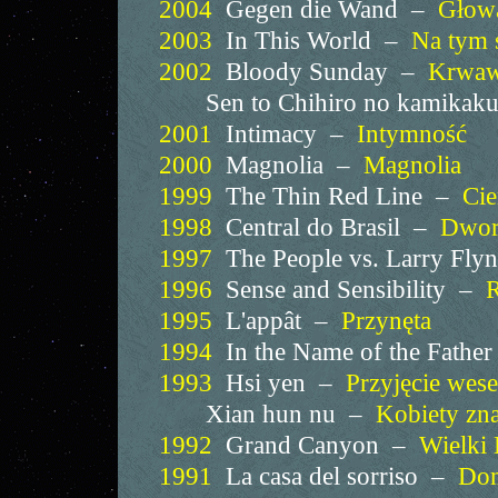
2004
Gegen die Wand –
Głow
2003
In This World –
Na tym 
2002
Bloody Sunday –
Krwawa
Sen to Chihiro no kamikak
2001
Intimacy –
Intymność
2000
Magnolia –
Magnolia
1999
The Thin Red Line –
Cie
1998
Central do Brasil –
Dworz
1997
The People vs. Larry Fly
1996
Sense and Sensibility –
R
1995
L'appât –
Przynęta
1994
In the Name of the Fathe
1993
Hsi yen –
Przyjęcie wese
Xian hun nu –
Kobiety zna
1992
Grand Canyon –
Wielki 
1991
La casa del sorriso –
Dom