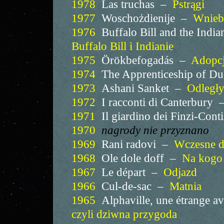
1978
Las truchas –
Pstrągi
1977
Woschożdienije –
Wniebo
1976
Buffalo Bill and the India
Buffalo Bill i Indianie
1975
Örökbefogadás –
Adopc
1974
The Apprenticeship of D
1973
Ashani Sanket –
Odległy
1972
I racconti di Canterbury 
1971
Il giardino dei Finzi-Cont
1970
nagrody nie przyznano
1969
Rani radovi –
Wczesne dz
1968
Ole dole doff –
Na kogo
1967
Le départ –
Odjazd
1966
Cul-de-sac –
Matnia
1965
Alphaville, une étrange 
czyli dziwna przygoda