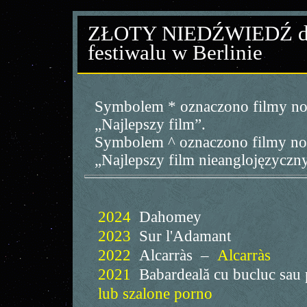
ZŁOTY NIEDŹWIEDŹ dla 
festiwalu w Berlinie
Symbolem * oznaczono filmy no
„Najlepszy film”.
Symbolem ^ oznaczono filmy nom
„Najlepszy film nieanglojęzyczn
2024
Dahomey
2023
Sur l'Adamant
2022
Alcarràs –
Alcarràs
2021
Babardeală cu bucluc sa
lub szalone porno