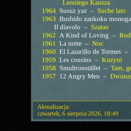
Lenniego Kausza
1964
Susuz yaz –
Suche lato
1963
Bushido zankoku monoga
Il diavolo –
Szatan
1962
A Kind of Loving –
Rodz
1961
La notte –
Noc
1960
El Lazarillo de Tormes –
1959
Les cousins –
Kuzyni
1958
Smultronstället –
Tam, gd
1957
12 Angry Men –
Dwunast
Aktualizacja:
czwartek, 6 sierpnia 2026, 18:49