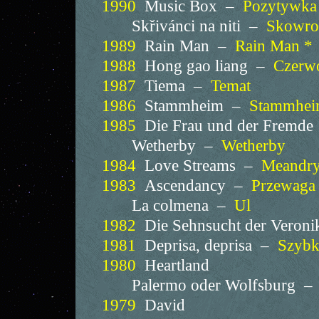
1990
Music Box –
Pozytywka
Skřivánci na niti –
Skowron
1989
Rain Man –
Rain Man *
1988
Hong gao liang –
Czerwo
1987
Tiema –
Temat
1986
Stammheim –
Stammhei
1985
Die Frau und der Fremd
Wetherby –
Wetherby
1984
Love Streams –
Meandry 
1983
Ascendancy –
Przewaga
La colmena –
Ul
1982
Die Sehnsucht der Veron
1981
Deprisa, deprisa –
Szybk
1980
Heartland
Palermo oder Wolfsburg –
1979
David