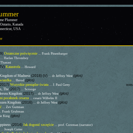
lummer
rme Plummer
 Ontario, Kanada
nnecticut, USA
er
19)
Ostateczne poświęcenie
... Frank Pitsenbarger
e
... Harlan Thrombey
. Thanasi
 TV)
Katastrofa
... Howard
e Kingdom of Madness
(2018) (V)
(głos)
... dr Jeffrey West
gwiazdka
(głos)
... Herod
(2017)
Wszystkie pieniądze świata
nom.
... J. Paul Getty
s, The
(2017)
... Scrooge
dersea Kingdom
(2017)
(głos)
... dr Jeffrey West
ni pocałunek cesarza
... cesarz Wilhelm II
Frozen Kingdom
(2016)
(głos)
... dr Jeffrey West
ęć
... Zev Guttman
.. Frank Grubman
(głos)
xie King
appiness
(2014)
Jak dogonić szczęście
... prof. Coreman (narrator)
z
... Joseph Cutter