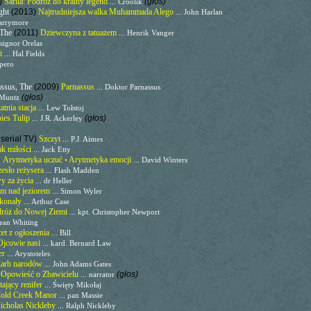
)
Sarila: Podróż do krainy legend
(głos)
... Croolik
ght
(2013)
Najtrudniejsza walka Muhammada Alego
... John Harlan
Barrymore
 The
(2011)
Dziewczyna z tatuażem
... Henrik Vanger
signor Orelas
ci
... Hal Fields
spero
assus, The
(2009)
Parnassus
... Doktor Parnassus
(głos)
s Muntz
atnia stacja
... Lew Tołstoj
ies Tulip
(głos)
... J.R. Ackerley
iserial TV)
Szczyt
... P.J. Aimes
k miłości
... Jack Etty
)
Arytmetyka uczuć ◦ Arytmetyka emocji
... David Winters
esło reżysera
... Flash Madden
y za życia
... dr Heller
m nad jeziorem
... Simon Wyler
skonały
... Arthur Case
róż do Nowej Ziemi
... kpt. Christopher Newport
Dean Whiting
et z ogłoszenia
... Bill
Ojcowie nasi
... kard. Bernard Law
er
... Arystoteles
arb narodów
... John Adams Gates
)
Opowieść o Zbawicielu
(głos)
... narrator
tający renifer
... Święty Mikołaj
old Creek Manor
... pan Massie
icholas Nickleby
... Ralph Nickleby