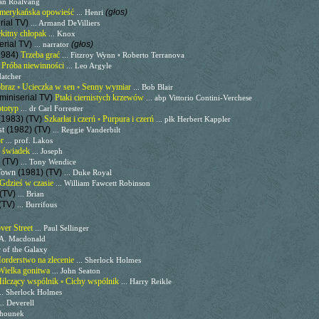
pan Roalvang
merykańska opowieść
(głos)
... Henri
rial TV)
... Armand DeVilliers
ękitny chłopak
... Knox
erial TV)
(głos)
... narrator
1984)
Trzeba grać
... Fitzroy Wynn ◦ Roberto Terranova
)
Próba niewinności
... Leo Argyle
Hatcher
braz ◦ Ucieczka w sen ◦ Senny wymiar
... Bob Blair
miniserial TV)
Ptaki ciernistych krzewów
... abp Vittorio Contini-Verchese
ototyp
... dr Carl Forrester
(1983) (TV)
Szkarłat i czerń ◦ Purpura i czerń
... płk Herbert Kappler
st
(1982) (TV)
... Reggie Vanderbilt
or
... prof. Lakos
 świadek
... Joseph
 (TV)
... Tony Wendice
 Town
(1981) (TV)
... Duke Royal
Gdzieś w czasie
... William Fawcett Robinson
 (TV)
... Brian
(TV)
... Burrifous
ver Street
... Paul Sellinger
n A. Macdonald
 of the Galaxy
orderstwo na zlecenie
... Sherlock Holmes
Wielka gonitwa
... John Seaton
ilczący wspólnik ◦ Cichy wspólnik
... Harry Reikle
... Sherlock Holmes
... Deverell
Behounek