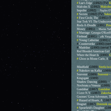
#
Liar's Edge
(1992) (TV)
K
Malcolm X
(1992)
Malcol
Impolite
(1992)
... Naples 
#
Secrets
(1992) (TV)
Sekr
#
First Circle, The
(1991) (
Star Trek VI: The Undiscov
Rock-A-Doodle
(1991)
Pow
Money
(1991)
... Martin Ya
#
Marriage: Georgia O'Keeffe
Firehead
(1991)
... płk Vau
#
Young Catherine
(1991) 
#
Counterstrike
(1990) (ser
#
Madeline
(1990) (serial 
Red Blooded American Girl
Where the Heart Is
(1990)
G
#
Ghost in Monte Carlo, A
(
Mindfield
(1989)
Strefa św
#
Nabokov on Kafka
(1989)
Souvenir
(1989)
Souvenir 
Kingsgate
(1989)
Shadow Dancing
(1988)
..
Nosferatu a Venezia
(1988)
Gandahar
(1987)
Gandahar
I Love N.Y.
(1987)
Zakocha
Gnomes' Great Adventure, 
#
Hazard of Hearts, A
(1987
Dragnet
(1987)
Dziennik si
#
Spearfield's Daughter
(198