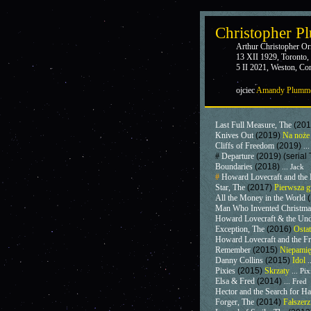
Christopher P
Arthur Christopher O
13 XII 1929, Toronto,
5 II 2021, Weston, Co
ojciec
Amandy Plumm
Last Full Measure, The
(20
Knives Out
(2019)
Na noż
Cliffs of Freedom
(2019)
..
#
Departure
(2019) (serial
Boundaries
(2018)
... Jack
#
Howard Lovecraft and th
Star, The
(2017)
Pierwsza 
All the Money in the World
Man Who Invented Christma
Howard Lovecraft & the Un
Exception, The
(2016)
Ostat
Howard Lovecraft and the 
Remember
(2015)
Niepami
Danny Collins
(2015)
Idol
.
Pixies
(2015)
Skrzaty
... Pi
Elsa & Fred
(2014)
... Fred
Hector and the Search for H
Forger, The
(2014)
Fałszer