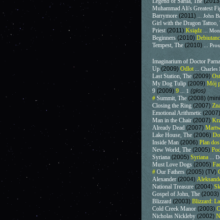
Legend of Sarila, The
(2013
Muhammad Ali's Greatest Fi
Barrymore
(2011)
... John 
Girl with the Dragon Tattoo,
Priest
(2011)
Ksiądz
... Mon
Beginners
(2010)
Debiutan
Tempest, The
(2010)
... Pro
Imaginarium of Doctor Parn
Up
(2009)
Odlot
... Charle
Last Station, The
(2009)
Ost
My Dog Tulip
(2009)
Mój p
9
(2009)
9
(głos)
... 1
#
Summit, The
(2008) (min
Closing the Ring
(2007)
Zna
Emotional Arithmetic
(2007
Man in the Chair
(2007)
Krz
Already Dead
(2007)
Martw
Lake House, The
(2006)
Do
Inside Man
(2006)
Plan do
New World, The
(2005)
Pod
Syriana
(2005)
Syriana
... 
Must Love Dogs
(2005)
Fac
#
Our Fathers
(2005) (TV)
Alexander
(2004)
Aleksand
National Treasure
(2004)
Sk
Gospel of John, The
(2003
Blizzard
(2003)
Blizzard: La
Cold Creek Manor
(2003)
C
Nicholas Nickleby
(2002)
N