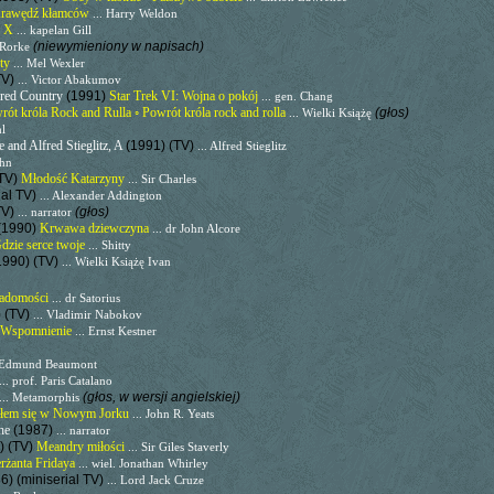
rawędź kłamców
... Harry Weldon
m X
... kapelan Gill
(niewymieniony w napisach)
O'Rorke
ety
... Mel Wexler
TV)
... Victor Abakumov
ered Country
(1991)
Star Trek VI: Wojna o pokój
... gen. Chang
rót króla Rock and Rulla ◦ Powrót króla rock and rolla
(głos)
... Wielki Książę
hl
 and Alfred Stieglitz, A
(1991) (TV)
... Alfred Stieglitz
ghn
(TV)
Młodość Katarzyny
... Sir Charles
ial TV)
... Alexander Addington
TV)
(głos)
... narrator
(1990)
Krwawa dziewczyna
... dr John Alcore
dzie serce twoje
... Shitty
1990) (TV)
... Wielki Książę Ivan
iadomości
... dr Satorius
 (TV)
... Vladimir Nabokov
◦ Wspomnienie
... Ernst Kestner
. Edmund Beaumont
... prof. Paris Catalano
(głos, w wersji angielskiej)
... Metamorphis
łem się w Nowym Jorku
... John R. Yeats
The
(1987)
... narrator
) (TV)
Meandry miłości
... Sir Giles Staverly
erżanta Fridaya
... wiel. Jonathan Whirley
6) (miniserial TV)
... Lord Jack Cruze