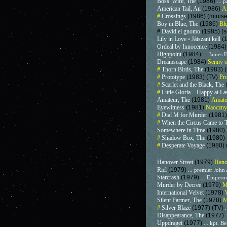
Boss' Wife, The
(1986)
... 
American Tail, An
(1986)
A
#
Crossings
(1986) (minise
Boy in Blue, The
(1986)
Bł
#
David el gnomo
(1985) (s
Lily in Love ◦ Játszani kell
(
Ordeal by Innocence
(1984
Highpoint
(1984)
... James 
Dreamscape
(1984)
Senny o
#
Thorn Birds, The
(1983) (
#
Prototype
(1983) (TV)
Pr
#
Scarlet and the Black, The
#
Little Gloria... Happy at La
Amateur, The
(1981)
Amat
Eyewitness
(1981)
Naoczny
#
Dial M for Murder
(1981)
#
When the Circus Came to
Somewhere in Time
(1980)
#
Shadow Box, The
(1980)
#
Desperate Voyage
(1980) 
Hanover Street
(1979)
Hano
Riel
(1979)
... premier Joh
Starcrash
(1979)
... Emperor
Murder by Decree
(1979)
M
International Velvet
(1978)
Silent Partner, The
(1978)
M
#
Silver Blaze
(1977) (TV)
Disappearance, The
(1977)
Uppdraget
(1977)
... kpt. 