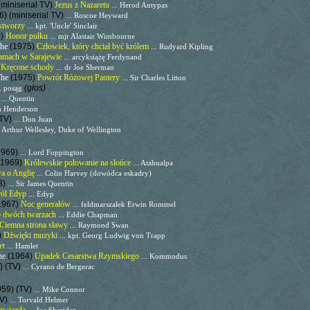
(miniserial TV)
Jezus z Nazaretu
... Herod Antypas
6) (miniserial TV)
... Roscoe Heyward
stworzy
... kpt. 'Uncle' Sinclair
5)
Honor pułku
... mjr Alastair Wimbourne
The
(1975)
Człowiek, który chciał być królem
... Rudyard Kipling
amach w Sarajewie
... arcyksiążę Ferdynand
)
Kręcone schody
... dr Joe Sherman
The
(1975)
Powrót Różowej Pantery
... Sir Charles Litton
(głos)
.. posąg
)
... Quentin
Jim Henderson
(TV)
... Don Juan
. Arthur Wellesley, Duke of Wellington
1969)
... Lord Foppington
(1969)
Królewskie polowanie na słońce
... Atahualpa
a o Anglię
... Colin Harvey (dowódca eskadry)
8)
... Sir James Quentin
ól Edyp
... Edyp
1967)
Noc generałów
... feldmarszałek Erwin Rommel
o dwóch twarzach
... Eddie Chapman
Ciemna strona sławy
... Raymond Swan
)
Dźwięki muzyki
... kpt. Georg Ludwig von Trapp
et
... Hamlet
The
(1964)
Upadek Cesarstwa Rzymskiego
... Kommodus
) (TV)
... Cyrano de Bergerac
959) (TV)
... Mike Connor
TV)
... Torvald Helmer