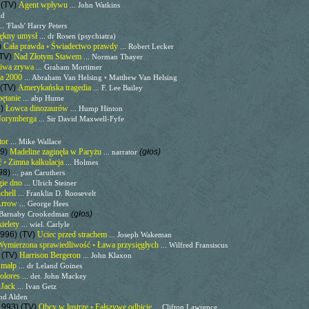
 (TV)
Agent wpływu
... John Watkins
id
... 'Flash' Harry Peters
ękny umysł
... dr Rosen (psychiatra)
)
Cała prawda ◦ Świadectwo prawdy
... Robert Lecker
(TV)
Nad Złotym Stawem
... Norman Thayer
liwa zrywa
... Graham Mortimer
la 2000
... Abraham Van Helsing ◦ Matthew Van Helsing
 (TV)
Amerykańska tragedia
... F. Lee Bailey
ętanie
... abp Hume
0)
Łowca dinozaurów
... Hump Hinton
orymberga
... Sir David Maxwell-Fyfe
tor
... Mike Wallace
99)
Madeline zaginęła w Paryżu
(głos)
... narrator
 ◦ Zimna kalkulacja
... Holmes
98)
... pan Caruthers
gie dno
... Ulrich Steiner
chell
... Franklin D. Roosevelt
rrow
... George Hees
(głos)
. Barnaby Crookedman
ielety
... wiel. Carlyle
1996) (TV)
Uciec przed strachem
... Joseph Wakeman
ymierzona sprawiedliwość ◦ Ława przysięgłych
... Wilfred Fransiscus
 (TV)
Harrison Bergeron
... John Klaxon
 małp
... dr Leland Goines
olores
... det. John Mackey
 Jack
... Ivan Getz
nd Alden
1993) (TV)
Obcy w lustrze ◦ Fałszywe odbicie
... Clifton Lawrence