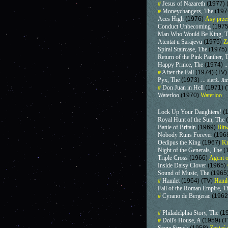
#
Jesus of Nazareth
(1977) 
#
Moneychangers, The
(197
Aces High
(1976)
Asy prze
Conduct Unbecoming
(197
Man Who Would Be King, 
Atentat u Sarajevu
(1975)
Z
Spiral Staircase, The
(1975
Return of the Pink Panther, 
Happy Prince, The
(1974)
.
#
After the Fall
(1974) (TV
Pyx, The
(1973)
... sierż. 
#
Don Juan in Hell
(1971) 
Waterloo
(1970)
Waterloo
..
Lock Up Your Daughters!
(
Royal Hunt of the Sun, The
Battle of Britain
(1969)
Bitw
Nobody Runs Forever
(196
Oedipus the King
(1967)
Kr
Night of the Generals, The
(
Triple Cross
(1966)
Agent 
Inside Daisy Clover
(1965)
Sound of Music, The
(1965
#
Hamlet
(1964) (TV)
Haml
Fall of the Roman Empire, 
#
Cyrano de Bergerac
(1962
#
Philadelphia Story, The
(1
#
Doll's House, A
(1959) (