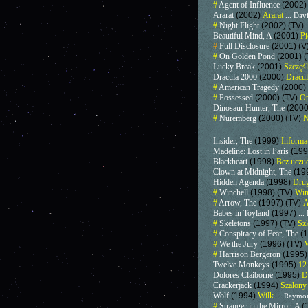
#
Agent of Influence
(2002)
Ararat
(2002)
Ararat
... Dav
#
Night Flight
(2002) (TV)
Beautiful Mind, A
(2001)
Pi
#
Full Disclosure
(2001) (V
#
On Golden Pond
(2001) 
Lucky Break
(2001)
Szczęś
Dracula 2000
(2000)
Dracu
#
American Tragedy
(2000)
#
Possessed
(2000) (TV)
Op
Dinosaur Hunter, The
(200
#
Nuremberg
(2000) (TV)
N
Insider, The
(1999)
Informa
Madeline: Lost in Paris
(19
Blackheart
(1998)
Bez uczuć
Clown at Midnight, The
(19
Hidden Agenda
(1998)
Dru
#
Winchell
(1998) (TV)
Win
#
Arrow, The
(1997) (TV)
A
Babes in Toyland
(1997)
..
#
Skeletons
(1997) (TV)
Szk
#
Conspiracy of Fear, The
(
#
We the Jury
(1996) (TV)
W
#
Harrison Bergeron
(1995)
Twelve Monkeys
(1995)
12
Dolores Claiborne
(1995)
D
Crackerjack
(1994)
Szalony
Wolf
(1994)
Wilk
... Raymo
#
Stranger in the Mirror, A
(