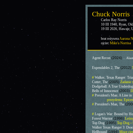
Chuck Norris
Carlos Ray Norris
10 III 1940, Ryan, O
19 III 2026, Hawaje,
brat reżysera
Aarona N
ojciec
Mike'a Norrisa
Agent Recon
(2024)
... Alast
Expendables 2, The
(2012)
#
Walker, Texas Ranger: Tria
Cutter, The
(2005)
Zadanie 
Dodgeball: A True Underdog
Bells of Innocence
(2003)
D
#
President's Man: A Line in
prezydenta: Epice
#
President's Man, The
(200
#
Logan's War: Bound by H
Forest Warrior
(1996)
Leśn
Top Dog
(1995)
Top Dog ◦ 
Walker Texas Ranger 3: Dea
Hellbound
(1994)
Moce ciem