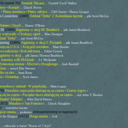
3) (serial TV)
Strażnik Teksasu
... Cordell 'Cord' Walker
tecy ◦ Kumple
... Chuck Norris
 ◦ Płatny morderca ◦ Płatny zabójca
... Cliff Garret ◦ Danny Grogan
an Connection
(1990)
Oddział "Delta" 2: Kolumbijski łącznik
... płk Scott McCoy
Bohater i Strach
... Danny O'Brien
 III
(1988)
Zaginiony w akcji III: Braddock
... płk James Braddock
y wojownik ◦ Chodzący ogień
... Max Donigan
ział "Delta"
... mjr Scott McCoy
ginning
(1985)
Zaginiony w akcji 2: Początek
... płk James Braddock
azja na U.S.A. ◦ Kraj pod ostrzałem
... Matt Hunter
a milczenia ◦ Kod milczenia
... Eddie Cusack
giniony w akcji
... płk James Thomas Braddock
)
Samotny wilk McQuade
... J.J. McQuade
ymuszona zemsta ◦ Mściciel z Hongkongu
... Josh Randall
furia
... szeryf Dan Stevens
ko za oko
... Sean Kane
on ◦ Ośmiokąt
... Scott James
noosobowy oddział ◦ W pojedynkę
... Matt Logan
79)
Prawdziwi mężczyźni ubierają się na czarno ◦ Czarny tygrys ◦
 się na czarno ◦ Porządni faceci ubierają się na czarno
... mjr John T. Booker
bijaka! Zabijaka!
... John David Dawes
1973)
Masakra w San Francisco
... Chuck Slaughter
3)
... instruktor karate
jście smoka
(niewymieniony w napisach)
... posłaniec
(1972)
Droga smoka
f the Dragon
... Colt
)
... człowiek w barze "House of 7 Joys"