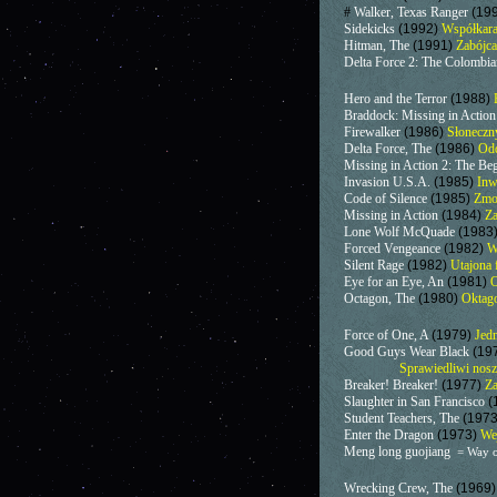
#
Walker, Texas Ranger
(199
Sidekicks
(1992)
Współkara
Hitman, The
(1991)
Zabójca
Delta Force 2: The Colombi
Hero and the Terror
(1988)
Braddock: Missing in Action
Firewalker
(1986)
Słoneczn
Delta Force, The
(1986)
Odd
Missing in Action 2: The Be
Invasion U.S.A.
(1985)
Inw
Code of Silence
(1985)
Zmow
Missing in Action
(1984)
Za
Lone Wolf McQuade
(1983
Forced Vengeance
(1982)
W
Silent Rage
(1982)
Utajona 
Eye for an Eye, An
(1981)
O
Octagon, The
(1980)
Oktag
Force of One, A
(1979)
Jed
Good Guys Wear Black
(19
Sprawiedliwi noszą
Breaker! Breaker!
(1977)
Za
Slaughter in San Francisco
(
Student Teachers, The
(197
Enter the Dragon
(1973)
We
Meng long guojiang
= Way o
Wrecking Crew, The
(1969