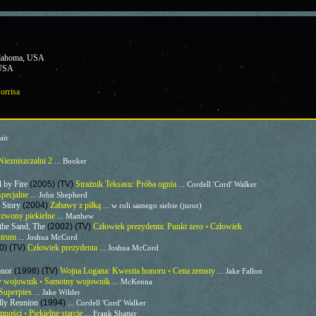
klahoma, USA
 USA
orrisa
air
Niezniszczalni 2
... Booker
l by Fire
(2005) (TV)
Strażnik Teksasu: Próba ognia
... Cordell 'Cord' Walker
specjalne
... John Shepherd
 Story
(2004)
Zabawy z piłką
... w roli samego siebie (juror)
zwony piekielne
... Matthew
 the Sand, The
(2002) (TV)
Człowiek prezydenta: Punkt zero ◦ Człowiek
ntrum
... Joshua McCord
0) (TV)
Człowiek prezydenta
... Joshua McCord
onor
(1998) (TV)
Wojna Logana: Kwestia honoru ◦ Cena zemsty
... Jake Fallon
y wojownik ◦ Samotny wojownik
... McKenna
Superpies
... Jake Wilder
dly Reunion
(1994)
... Cordell 'Cord' Walker
ności ◦ Piekielne starcie
... Frank Shatter