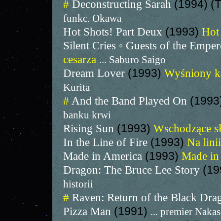
#
Deconstructing Sarah
(1994) (
funkc. Okawa
Hot Shots! Part Deux
(1993)
Hot
Silent Cries ◦ Guests of the Empe
cesarza
... Saburo Saigo
Dream Lover
(1993)
Wyśniony k
Kurita
#
And the Band Played On
(1993
banku krwi
Rising Sun
(1993)
Wschodzące s
In the Line of Fire
(1993)
Na lini
Made in America
(1993)
Made in
Dragon: The Bruce Lee Story
(19
historii
#
Raven: Return of the Black Dr
Pizza Man
(1991)
... premier Naka