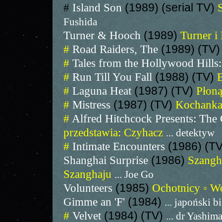
#
Island Son
(1989) (serial TV)
Fushida
Turner & Hooch
(1989)
Turner 
#
Road Raiders, The
(1989) (TV
#
Tales from the Hollywood Hill
#
Run Till You Fall
(1988) (TV)
B
#
Laguna Heat
(1987) (TV)
Płon
#
Mistress
(1987) (TV)
Kochank
#
Alfred Hitchcock Presents: The
przedstawia: Czyhacz
... detektyw
#
Intimate Encounters
(1986) (T
Shanghai Surprise
(1986)
Szangh
Szanghaju
... Joe Go
Volunteers
(1985)
Ochotnicy ◦ W
Gimme an 'F'
(1984)
... japoński 
#
Velvet
(1984) (TV)
... dr Yashim