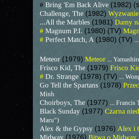
#
Bring 'Em Back Alive
(1982) (
Challenge, The
(1982)
Wyzwani
...All the Marbles
(1981)
Damy n
#
Magnum P.I.
(1980) (TV)
Mag
#
Perfect Match, A
(1980) (TV)
.
Meteor
(1979)
Meteor
... Yamashir
Frisco Kid, The
(1979)
Frisco K
#
Dr. Strange
(1978) (TV)
... Won
Go Tell the Spartans
(1978)
Przec
Minh
Choirboys, The
(1977)
... Francis
Black Sunday
(1977)
Czarna nied
Maru")
Alex & the Gypsy
(1976)
Alex i
Midway
(1976)
Bitwa o Midway