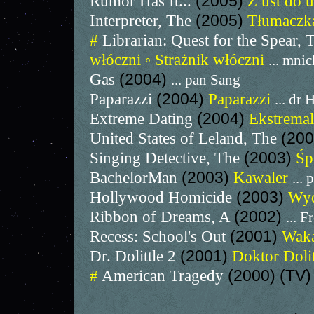
Rumor Has It...
(2005)
Z ust do
Interpreter, The
(2005)
Tłumacz
#
Librarian: Quest for the Spear,
włóczni ◦ Strażnik włóczni
... mnic
Gas
(2004)
... pan Sang
Paparazzi
(2004)
Paparazzi
... dr
Extreme Dating
(2004)
Ekstremal
United States of Leland, The
(20
Singing Detective, The
(2003)
Śp
BachelorMan
(2003)
Kawaler
... 
Hollywood Homicide
(2003)
Wyd
Ribbon of Dreams, A
(2002)
... F
Recess: School's Out
(2001)
Waka
Dr. Dolittle 2
(2001)
Doktor Dolit
#
American Tragedy
(2000) (TV