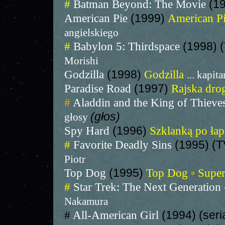
#
Batman Beyond: The Movie
(1
American Pie
(1999)
American Pi
angielskiego
#
Babylon 5: Thirdspace
(1998) 
Morishi
Godzilla
(1998)
Godzilla
... kapit
Paradise Road
(1997)
Rajska dro
#
Aladdin and the King of Thieve
(głos)
głosy
Spy Hard
(1996)
Szklanką po ła
#
Favorite Deadly Sins
(1995) (
Piotr
Top Dog
(1995)
Top Dog ◦ Supe
#
Star Trek: The Next Generation 
Nakamura
#
All-American Girl
(1994) (seri