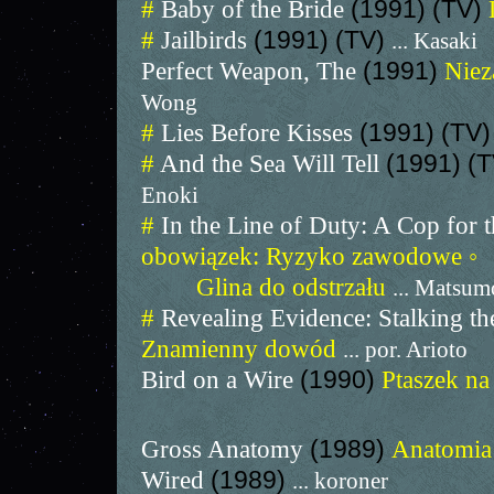
#
Baby of the Bride
(1991) (TV)
#
Jailbirds
(1991) (TV)
... Kasaki
Perfect Weapon, The
(1991)
Niez
Wong
#
Lies Before Kisses
(1991) (TV
#
And the Sea Will Tell
(1991) (
Enoki
#
In the Line of Duty: A Cop for 
obowiązek: Ryzyko zawodowe ◦
Glina do odstrzału
... Matsum
#
Revealing Evidence: Stalking t
Znamienny dowód
... por. Arioto
Bird on a Wire
(1990)
Ptaszek na
Gross Anatomy
(1989)
Anatomia 
Wired
(1989)
... koroner