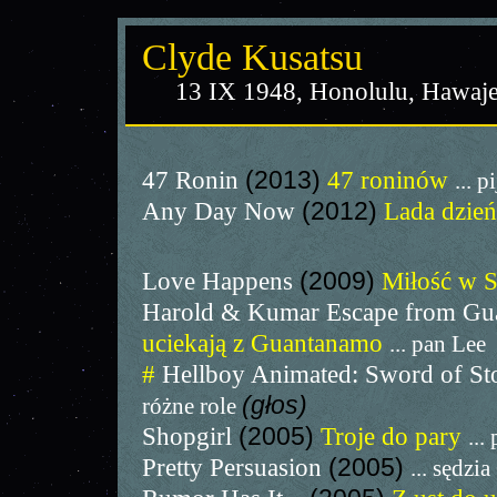
Clyde Kusatsu
13 IX 1948, Honolulu, Hawaj
47 Ronin
(2013)
47 roninów
... p
Any Day Now
(2012)
Lada dzie
Love Happens
(2009)
Miłość w S
Harold & Kumar Escape from G
uciekają z Guantanamo
... pan Lee
#
Hellboy Animated: Sword of S
(głos)
różne role
Shopgirl
(2005)
Troje do pary
...
Pretty Persuasion
(2005)
... sędzi