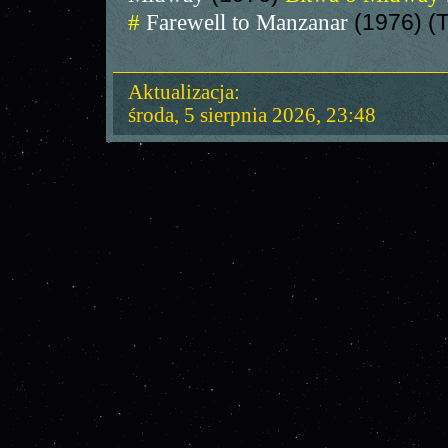
#
Farewell to Manzanar
(1976) (
Aktualizacja:
środa, 5 sierpnia 2026, 23:48