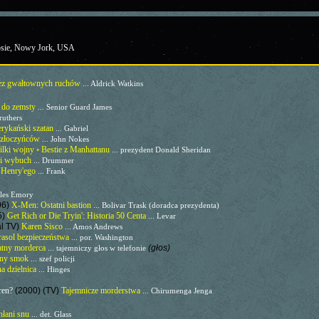
psie, Nowy Jork, USA
ez gwałtownych ruchów
... Aldrick Watkins
 do zemsty
... Senior Guard James
aruthers
rykański szatan
... Gabriel
 złoczyńców
... John Nokes
lki wojny ◦ Bestie z Manhattanu
... prezydent Donald Sheridan
ki wybuch
... Drummer
 Henry'ego
... Frank
iles Emory
06)
X-Men: Ostatni bastion
... Bolivar Trask (doradca prezydenta)
5)
Get Rich or Die Tryin': Historia 50 Centa
... Levar
al TV)
Karen Sisco
... Amos Andrews
rasol bezpieczeństwa
... por. Washington
atny morderca
(głos)
... tajemniczy głos w telefonie
ny smok
... szef policji
a dzielnica
... Hinges
dren?
(2000) (TV)
Tajemnicze morderstwa
... Chirumenga Jenga
hłani snu
... det. Glass