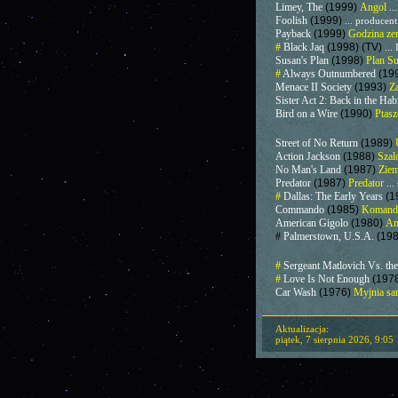
Limey, The
(1999)
Angol
..
Foolish
(1999)
... producent
Payback
(1999)
Godzina ze
#
Black Jaq
(1998) (TV)
...
Susan's Plan
(1998)
Plan S
#
Always Outnumbered
(19
Menace II Society
(1993)
Za
Sister Act 2: Back in the Hab
Bird on a Wire
(1990)
Ptasz
Street of No Return
(1989)
Action Jackson
(1988)
Szal
No Man's Land
(1987)
Ziem
Predator
(1987)
Predator
...
#
Dallas: The Early Years
(1
Commando
(1985)
Koman
American Gigolo
(1980)
Am
#
Palmerstown, U.S.A.
(198
#
Sergeant Matlovich Vs. th
#
Love Is Not Enough
(197
Car Wash
(1976)
Myjnia s
Aktualizacja:
piątek, 7 sierpnia 2026, 9:05