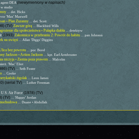
(niewymieniony w napisach)
. agent DEA
 w studio
msty
... det. Hicks
 Ivor 'Max' Maxwell
usan ◦ Plan Zuzanny
... det. Scott
98) (TV)
Zawsze górą
... Blackbird Wills
grożenie dla społeczeństwa ◦ Pułapka diabła
... detektyw
it
(1993)
Zakonnica w przebraniu 2: Powrót do habitu
... pan Johnson
ek na uwięzi
... Allan 'Diggs' Diggins
Ulica bez powrotu
... por. Borel
ony Jackson ◦ Action Jackson
... kpt. Earl Armbruster
ia niczyja ◦ Ziemia poza prawem
... Malcolm
 sierż. 'Mac' Eliot
986) (TV)
... Seth Foster
do
... Cooke
erykański żigolak
... Leon James
0) (serial TV)
... Luther Freeman
e U.S. Air Force
(1978) (TV)
8) (TV)
... 'Happy' Jordan
amochodowa
... Duane ◦ Abdullah