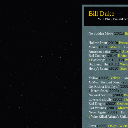
Bill Duke
26 II 1943, Poughkee
No Sudden Move
(2021)
B
Hollow Point
(2019)
Prawo
Mandy
(2018)
Mandy
... C
American Satan
(2017)
Ame
Bad Country
(2014)
Kraina
#
Battledogs
(2013) (TV)
Wi
Big Bang, The
(2011)
Wiel
Henry's Crime
(2010)
Skok
Yellow
(2006)
Yellow
... M
X-Men: The Last Stand
(20
Get Rich or Die Tryin'
(200
#
Karen Sisco
(2003) (seri
National Security
(2003)
Pa
Love and a Bullet
(2002)
Pł
Red Dragon
(2002)
Czerwo
Exit Wounds
(2001)
Mroczn
Never Again
(2001)
... Earl
#
Who Killed Atlanta's Chil
Fever
(1999)
Obłęd ◦ W otc