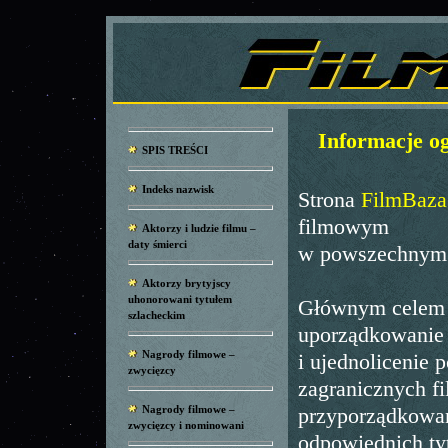
Informacje og
SPIS TREŚCI
Indeks nazwisk
Strona
FilmBaza
filmowym
Aktorzy i ludzie filmu –
daty śmierci
w powszechnym 
Aktorzy brytyjscy
uhonorowani tytułem
Głównym celem s
szlacheckim
uporządkowanie
Nagrody filmowe –
i ujednolicenie 
zwycięzcy
zagranicznych f
Nagrody filmowe –
przyporządkowan
zwycięzcy i nominowani
odpowiednich ty