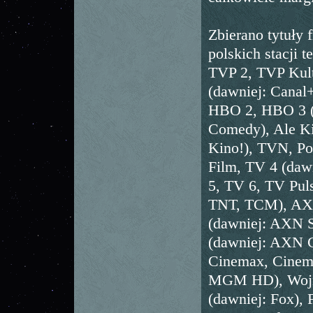
Zbierano tytuły
polskich stacji 
TVP 2, TVP Kul
(dawniej: Canal
HBO 2, HBO 3 
Comedy), Ale Ki
Kino!), TVN, Po
Film, TV 4 (daw
5, TV 6, TV Pul
TNT, TCM), AX
(dawniej: AXN S
(dawniej: AXN C
Cinemax, Cinem
MGM HD), Wojna
(dawniej: Fox),