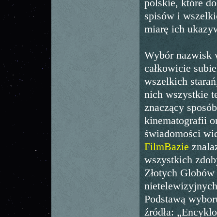
polskie, które 
spisów i wszelk
miarę ich ukazyw
Wybór nazwisk w
całkowicie subi
wszelkich starań
nich wszystkie t
znaczący sposób 
kinematografii o
świadomości wid
FilmBazie
znalaz
wszystkich zdo
Złotych Globów 
nietelewizyjnych
Podstawą wybor
źródła: „Encyklo