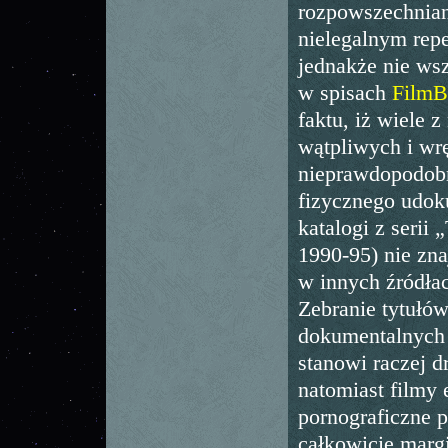
rozpowszechnia
nielegalnym repe
jednakże nie wsz
w spisach
FilmB
faktu, iż wiele z
wątpliwych i wr
nieprawdopodob
fizycznego udok
katalogi z serii 
1990-95) nie zna
w innych źródła
Zebranie tytułó
dokumentalnych 
stanowi raczej d
natomiast filmy 
pornograficzne p
całkowicie margi