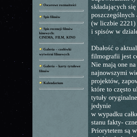
Oscarowe rozmaitości
składających się
poszczególnych a
Spis filmów
(w liczbie 2221)
Spis recenzji filmów
i spisów w dzial
kinowych:
,
,
CINEMA
FILM
KINO
Dbałość o aktua
Galeria – czołówki
wytwórni filmowych
filmografii jest
Nie mają one na 
Galeria – karty tytułowe
filmów
najnowszymi wie
projektów, zapow
Kalendarium
które to często
tytuły oryginaln
jedynie
w wypadku całko
stanu fakty- czn
Priorytetem są w