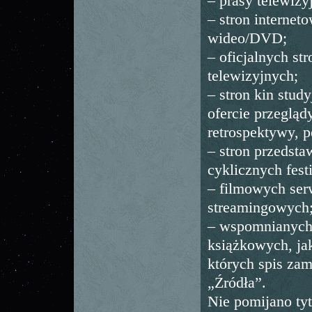
– prasy telewizy
– stron internet
wideo/DVD;
– oficjalnych st
telewizyjnych;
– stron kin stud
ofercie przegląd
retrospektywy, p
– stron przedst
cyklicznych fest
– filmowych se
streamingowych
– wspomnianych
książkowych, ja
których spis za
„Źródła”.
Nie pomijano ty