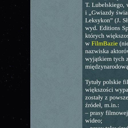
T. Lubelskiego, 
i „Gwiazdy świa
Leksykon” (J. S
wyd. Editions Sp
których większoś
w
FilmBazie
(ni
nazwiska aktoró
wyjątkiem tych z
międzynarodową
Tytuły polskie 
większości wypa
zostały z powsz
źródeł, m.in.:
– prasy filmowej
wideo;